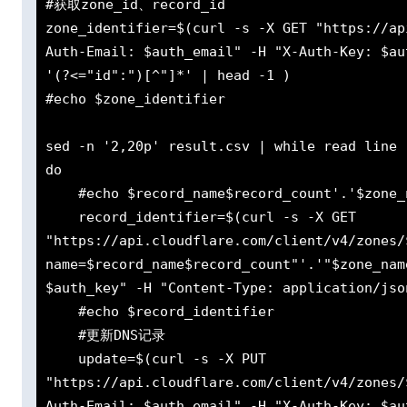
#获取zone_id、record_id

zone_identifier=$(curl -s -X GET "https://ap
Auth-Email: $auth_email" -H "X-Auth-Key: $au
'(?<="id":")[^"]*' | head -1 )

#echo $zone_identifier

sed -n '2,20p' result.csv | while read line

do

    #echo $record_name$record_count'.'$zone_name

    record_identifier=$(curl -s -X GET 
"https://api.cloudflare.com/client/v4/zones/
name=$record_name$record_count"'.'"$zone_nam
$auth_key" -H "Content-Type: application/jso
    #echo $record_identifier

    #更新DNS记录

    update=$(curl -s -X PUT 
"https://api.cloudflare.com/client/v4/zones/
Auth-Email: $auth_email" -H "X-Auth-Key: $au