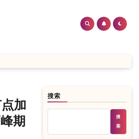
搜索
节点加
搜
高峰期
索