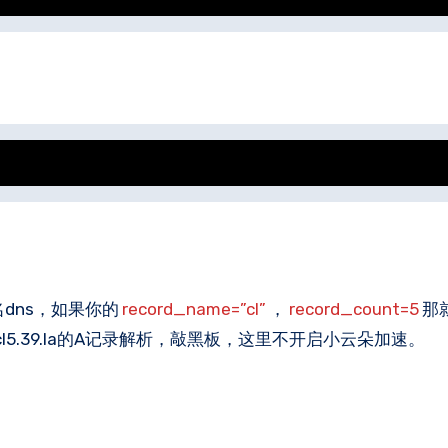
dns，如果你的
record_name=”cl”
，
record_count=5
那就
cl4.39.la,cl5.39.la的A记录解析，敲黑板，这里不开启小云朵加速。