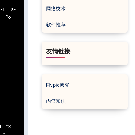
网络技术
-H "X-
 -Po 
软件推荐
友情链接
Flypic博客
内谋知识
H "X-
 "