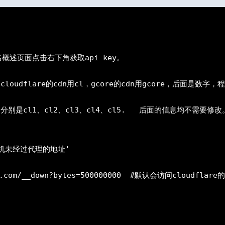
loudflare的cdn用cl，gcore的cdn用gcore，后面是数字
是cl1、cl2、cl3、cl4、cl5.   后面的信息均不需要修改。
为本机未经过代理的地址'

are.com/__down?bytes=500000000  #默认会访问cloudfla