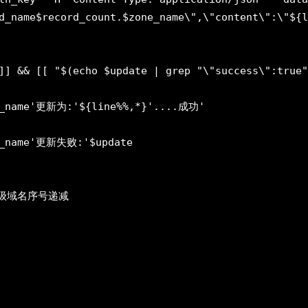
d_name$record_count.$zone_name\",\"content\":\"${l