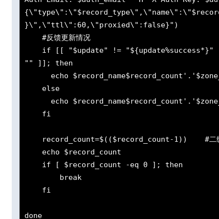
{\"type\":\"$record_type\",\"name\":\"$recor
}\",\"ttl\":60,\"proxied\":false}")

    #反馈更新情况

    if [[ "$update" != "${update%success*}" ]] && [[ "$(echo $update | grep "\"success\":true")" != 
"" ]]; then

      echo $record_name$record_count'.'$zone_name'更新为:'${line%%,*}'....成功'

    else

      echo $record_name$record_count'.'$zone_name'更新失败:'$update

    fi

    record_count=$(($record_count-1))    #二级域名序号递减

    echo $record_count

    if [ $record_count -eq 0 ]; then

        break

    fi

done