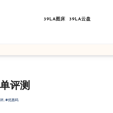
39LA图床
39LA云盘
1简单评测
测评
,
#优惠码