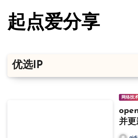
跳
转
起点爱分享
到
内
容
优选IP
网络技
ope
并更
qid