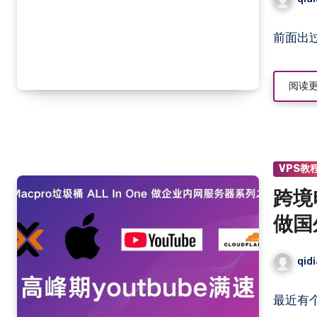
前面出
阅读
VPS教
跨境电
做国
定时
qid
顿
最近有