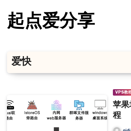
跳
转
起点爱分享
到
内
容
爱快
VPS教
苹果
程
qid