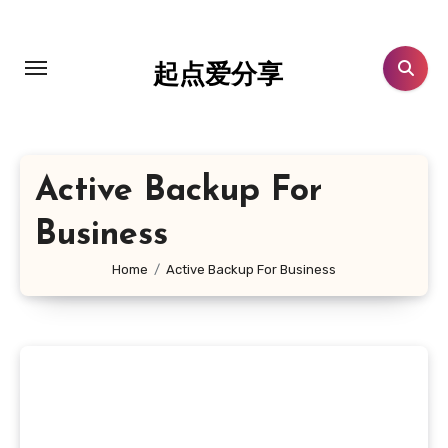
跳
转
到
起点爱分享
内
容
Active Backup For
Business
Home
Active Backup For Business