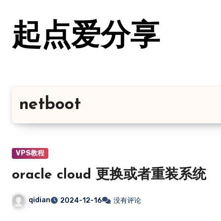
跳
转
起点爱分享
到
内
容
netboot
VPS教程
oracle cloud 更换或者重装系统
qidian
2024-12-16
没有评论