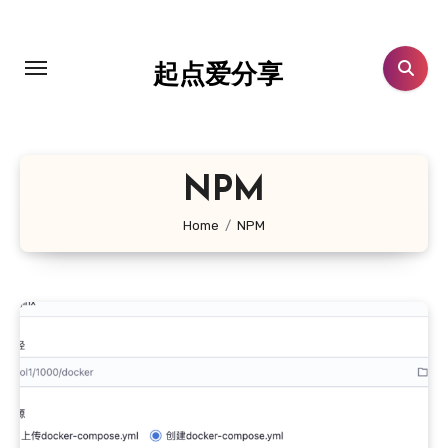
跳
转
到
起点爱分享
内
容
NPM
Home
NPM