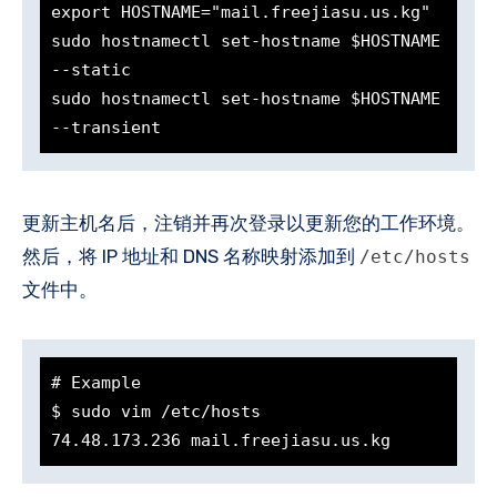
export HOSTNAME="mail.freejiasu.us.kg"

sudo hostnamectl set-hostname $HOSTNAME 
--static

sudo hostnamectl set-hostname $HOSTNAME 
--transient
更新主机名后，注销并再次登录以更新您的工作环境。
然后，将 IP 地址和 DNS 名称映射添加到
/etc/hosts
文件中。
# Example

$ sudo vim /etc/hosts

74.48.173.236 mail.freejiasu.us.kg