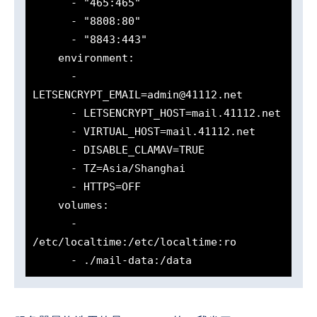
      - "465:465"

      - "8808:80"

      - "8843:443"

    environment:

      - 
LETSENCRYPT_EMAIL=admin@41112.net

      - LETSENCRYPT_HOST=mail.41112.net

      - VIRTUAL_HOST=mail.41112.net

      - DISABLE_CLAMAV=TRUE

      - TZ=Asia/Shanghai

      - HTTPS=OFF

    volumes:

      - 
/etc/localtime:/etc/localtime:ro

      - ./mail-data:/data