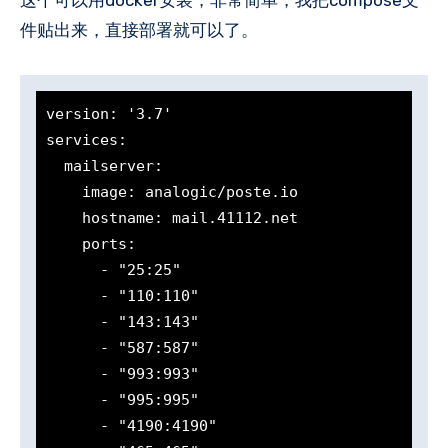
件贴出来，直接部署就可以了。
version: '3.7'

services:

  mailserver:

    image: analogic/poste.io

    hostname: mail.41112.net

    ports:

      - "25:25"

      - "110:110"

      - "143:143"

      - "587:587"

      - "993:993"

      - "995:995"

      - "4190:4190"
